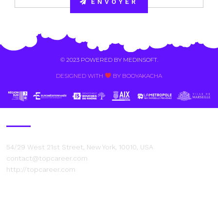
ENVOYER
Alternative:
© 2023 POWERED BY
MEDINSOFT
.
DESIGNED WITH
BY BOOYAKACHA​
Contact Us
54/29 West 21st Street, New York, 10010, USA
contact@topcareer.com
http://topcareer.com