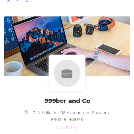
X
Y
Z
999ber and Co
ZI Athélia IV - 93 Avenue des Sorbiers,
FR02484468178
Pas d'offre