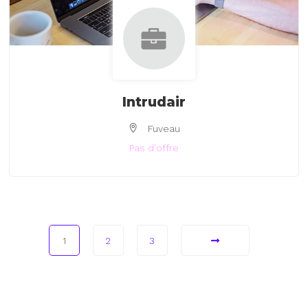
Intrudair
Fuveau
Pas d'offre
1
2
3