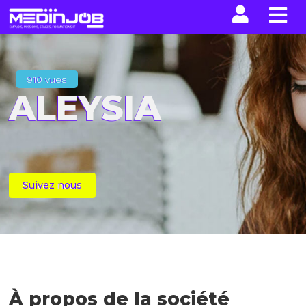
La n
910 vues
ALEYSIA
Suivez nous
À propos de la société