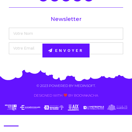
Newsletter
ENVOYER
Alternative:
© 2023 POWERED BY
MEDINSOFT
.
DESIGNED WITH
BY BOOYAKACHA​
Contact Us