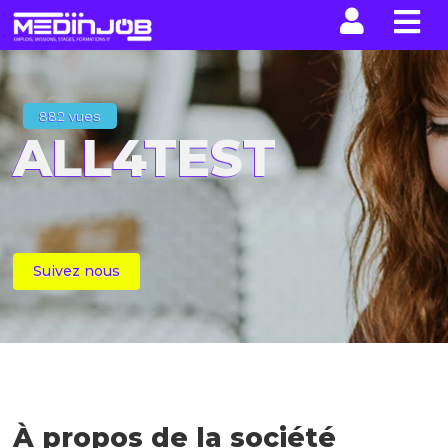
La n
882 vues
ALL4TEST
Suivez nous
À propos de la société