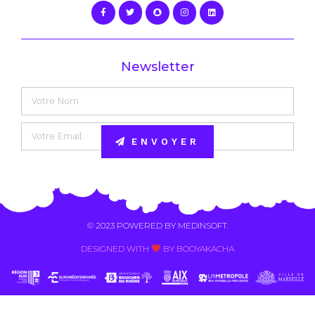
Newsletter
ENVOYER
Alternative:
© 2023 POWERED BY
MEDINSOFT
.
DESIGNED WITH
BY BOOYAKACHA​
Contact Us