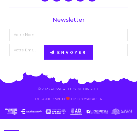
Newsletter
ENVOYER
Alternative:
© 2023 POWERED BY
MEDINSOFT
.
DESIGNED WITH
BY BOOYAKACHA​
Contact Us