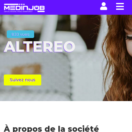
La n
833 vues
ALTEREO
Suivez nous
À propos de la société