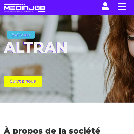
La n
849 vues
ALTRAN
Suivez nous
À propos de la société