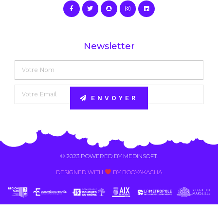
Newsletter
ENVOYER
Alternative:
© 2023 POWERED BY
MEDINSOFT
.
DESIGNED WITH
BY BOOYAKACHA​
Contact Us