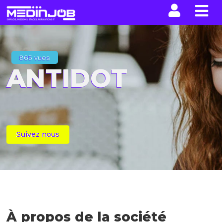
La n
865 vues
ANTIDOT
Suivez nous
À propos de la société