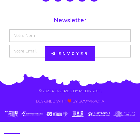
Newsletter
ENVOYER
Alternative:
© 2023 POWERED BY
MEDINSOFT
.
DESIGNED WITH
BY BOOYAKACHA​
Contact Us