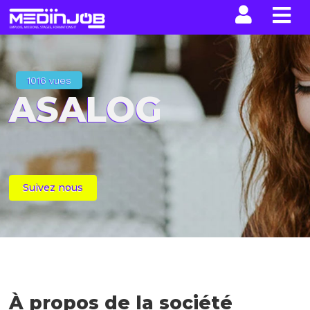
La n
1016 vues
ASALOG
Suivez nous
À propos de la société