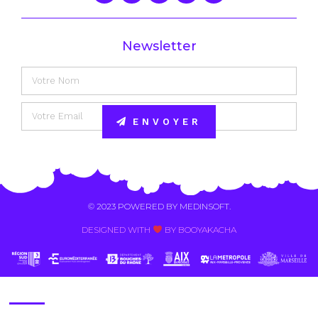
Newsletter
ENVOYER
Alternative:
© 2023 POWERED BY
MEDINSOFT
.
DESIGNED WITH
BY BOOYAKACHA​
Contact Us