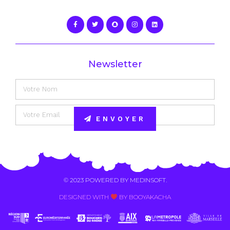
Newsletter
ENVOYER
Alternative:
© 2023 POWERED BY
MEDINSOFT
.
DESIGNED WITH
BY BOOYAKACHA​