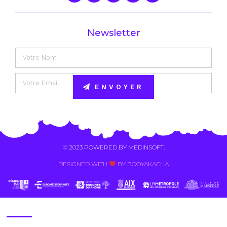
Newsletter
ENVOYER
Alternative:
© 2023 POWERED BY
MEDINSOFT
.
DESIGNED WITH
BY BOOYAKACHA​
Contact Us