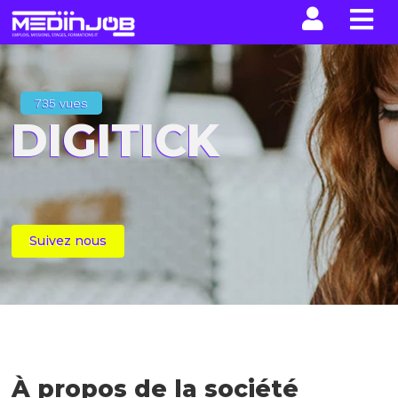
La n
735 vues
DIGITICK
Suivez nous
À propos de la société