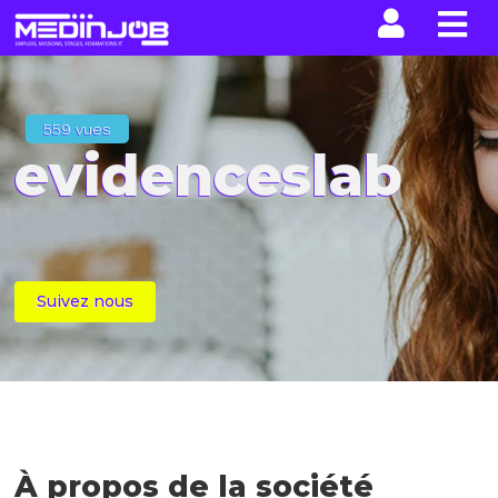
La n
559 vues
evidenceslab
Suivez nous
À propos de la société