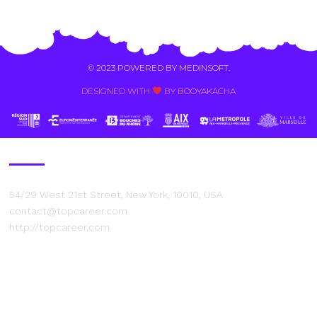
Alternative:
© 2023 POWERED BY
MEDINSOFT
.
DESIGNED WITH
BY BOOYAKACHA​
Contact Us
54/29 West 21st Street, New York, 10010, USA
contact@topcareer.com
http://topcareer.com