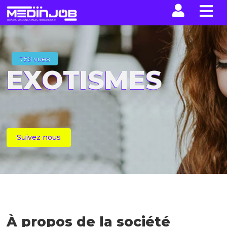
La n
753 vues
EXOTISMES
Suivez nous
À propos de la société