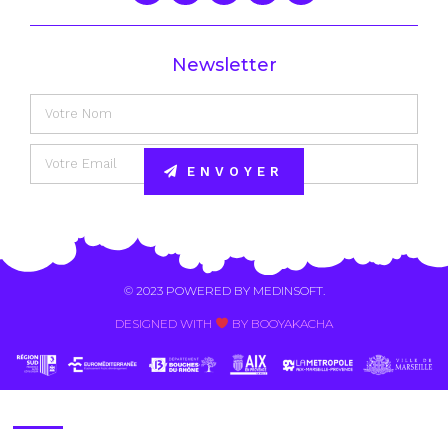
Newsletter
ENVOYER
Alternative:
© 2023 POWERED BY
MEDINSOFT
.
DESIGNED WITH
BY BOOYAKACHA​
Contact Us