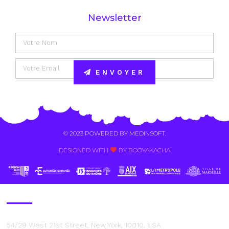
Newsletter
ENVOYER
Alternative:
© 2023 POWERED BY
MEDINSOFT
.
DESIGNED WITH
BY BOOYAKACHA​
Contact Us
54/29 West 21st Street, New York, 10010, USA