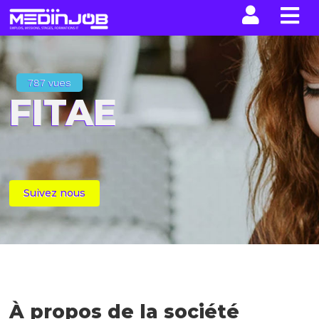
La n
787 vues
FITAE
Suivez nous
À propos de la société