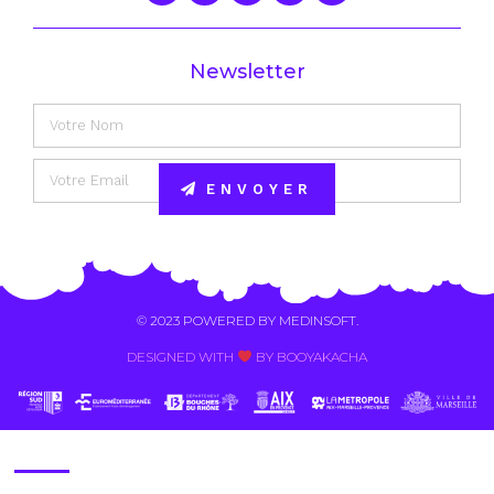
Newsletter
ENVOYER
Alternative:
© 2023 POWERED BY
MEDINSOFT
.
DESIGNED WITH
BY BOOYAKACHA​
Contact Us