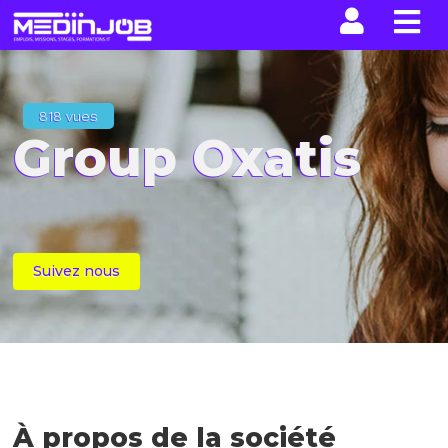
La n
818 vues
Group Oxatis
Suivez nous
À propos de la société