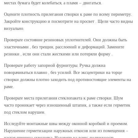
местах бумага будет колебаться, а пламя – двигаться.
Оцените плотность прилегания створки к раме по всему периметру.
Закройте конструкцию и посмотрите на просвет . Щели часто видны
визуально.
Проверьте состояние резиновых уплотнителей. Они должны быть
эластичными , без трещин, расслоений и деформаций. Замените
резинки , если они стали жесткими или потеряли форму .
Проверьте работу запорной фурнитуры. Ручка должна
поворачиваться плавно , без усилий. Все эксцентрики на торце
створки должны плотно заходить под противостоящие элементы на
раме.
Проверьте места прилегания стеклопакета к раме створки. Шум
часто проникает через изношенный штапик, а также если герметик
под стеклом нарушен.
Исследуйте монтажные швы между оконной коробкой и проемом.
Нарушение герметизации наружных откосов или из помещения –
частая причина сквозняка. Надавите на раму: подвижность