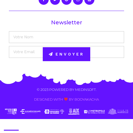
Newsletter
ENVOYER
Alternative:
© 2023 POWERED BY
MEDINSOFT
.
DESIGNED WITH
BY BOOYAKACHA​
Contact Us