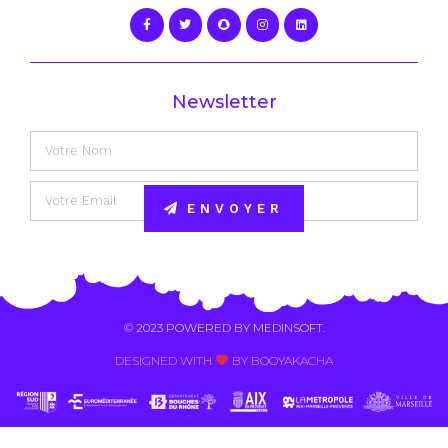
Newsletter
ENVOYER
Alternative:
© 2023 POWERED BY
MEDINSOFT
.
DESIGNED WITH
BY BOOYAKACHA​
Contact Us