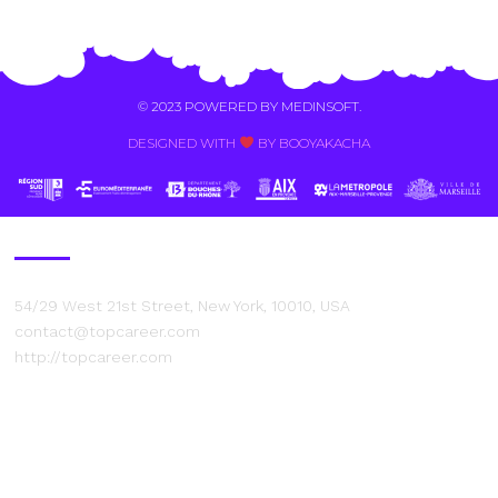
Alternative:
© 2023 POWERED BY
MEDINSOFT
.
DESIGNED WITH
BY BOOYAKACHA​
Contact Us
54/29 West 21st Street, New York, 10010, USA
contact@topcareer.com
http://topcareer.com