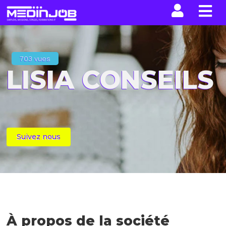
La n
703 vues
LISIA CONSEILS
Suivez nous
À propos de la société