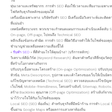
วัน
ทุ่นเวลาและทรัพยากร: การทำ SEO ต้องใช้เวลาและทีมงานเฉพาะท
โฟกัสกับธุรกิจหลักของคุณได้
เครื่องมือเฉพาะทาง: บริษัทรับทำ SEO มีเครื่องมือวิเคราะห์และติดตา
ที่แม่นยำ
เทคนิคที่ครบวงจร: พวกเขาจะกำหนดแผนการและดำเนินเคล็ดลับ SEO ที
On-page, Off-page, ไปจนถึง Technical SEO
หลีกเลี่ยงข้อกระทำผิด: การทำ SEO ที่ผิดวิธีอาจทำให้เว็บไซต์ของค
ชำนาญช่วยเหลือลดความเสี่ยงนี้ได้
«
รับทำ SEO
» ที่ดีทำอะไรให้คุณบ้าง? (บริการหลักๆ)
วิเคราะห์คีย์เวิร์ด (Keyword Research): ค้นหาคำหรือวลีที่กลุ่มวัตถุ
ที่สร้างโอกาสทางกิจการ
ปรับปรุงเนื้อหาและโครงสร้าง (On-page Optimization): ปรับปรุง
หัวข้อ, Meta Description, รูปภาพ และเค้าโครงของเว็บให้เป็นมิตร
แก้ไขปัญหาทางเทคนิค (Technical SEO): ตรวจสอบและแก้ไขปัญหาท
เว็บไซต์, Mobile-friendliness, โครงสร้างลิงก์, Sitemap, Robots.
สร้าง Backlinks คุณภาพ (Off-page Optimization): สร้างลิงก์จากเ
น่าไว้วางใจให้กับเว็บไซต์ของคุณ
Local SEO (SEO ท้องถิ่น): สำหรับธุรกิจที่มีหน้าร้าน การทำ Local S
ขึ้นผ่าน Google Maps หรือผลการแสวงหาท้องถิ่น