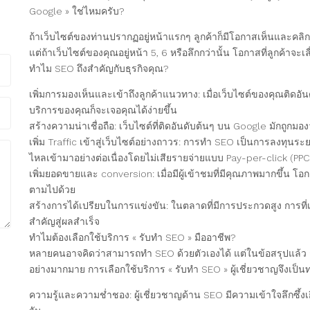
Google » ใช่ไหมครับ?
ถ้าเว็บไซต์ของท่านปรากฏอยู่หน้าแรกๆ ลูกค้าก็มีโอกาสเห็นและคลิก
แต่ถ้าเว็บไซต์ของคุณอยู่หน้า 5, 6 หรือลึกกว่านั้น โอกาสที่ลูกค้าจะเ
ทำไม SEO ถึงสำคัญกับธุรกิจคุณ?
เพิ่มการมองเห็นและเข้าถึงลูกค้าแนวทาง: เมื่อเว็บไซต์ของคุณติดอันดั
บริการของคุณก็จะเจอคุณได้ง่ายขึ้น
สร้างความน่าเชื่อถือ: เว็บไซต์ที่ติดอันดับต้นๆ บน Google มักถูกม
เพิ่ม Traffic เข้าสู่เว็บไซต์อย่างถาวร: การทำ SEO เป็นการลงทุนระยะ
ไหลเข้ามาอย่างต่อเนื่องโดยไม่เสียรายจ่ายแบบ Pay-per-click (PPC
เพิ่มยอดขายและ conversion: เมื่อมีผู้เข้าชมที่มีคุณภาพมากขึ้น โ
ตามไปด้วย
สร้างการได้เปรียบในการแข่งขัน: ในตลาดที่มีการประกวดสูง การที่เ
สำคัญสู่ผลสำเร็จ
ทำไมต้องเลือกใช้บริการ « รับทำ SEO » มืออาชีพ?
หลายคนอาจคิดว่าสามารถทำ SEO ด้วยตัวเองได้ แต่ในข้อสรุปแล้ว 
อย่างมากมาย การเลือกใช้บริการ « รับทำ SEO » ผู้เชี่ยวชาญจึงเป็นทา
ความรู้และความช่ำชอง: ผู้เชี่ยวชาญด้าน SEO มีความเข้าใจลึกซึ้งเกี