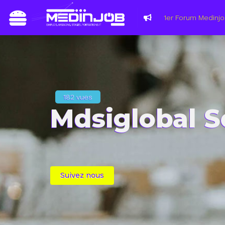
182 vues
Mdsiglobal S
Suivez nous