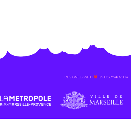
Alternative:
DESIGNED WITH
BY BOOYAKACHA​