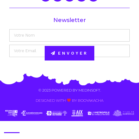
Newsletter
ENVOYER
Alternative:
© 2023 POWERED BY
MEDINSOFT
.
DESIGNED WITH
BY BOOYAKACHA​
Contact Us