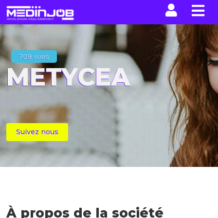
La n
709 vues
METYCEA
Suivez nous
À propos de la société