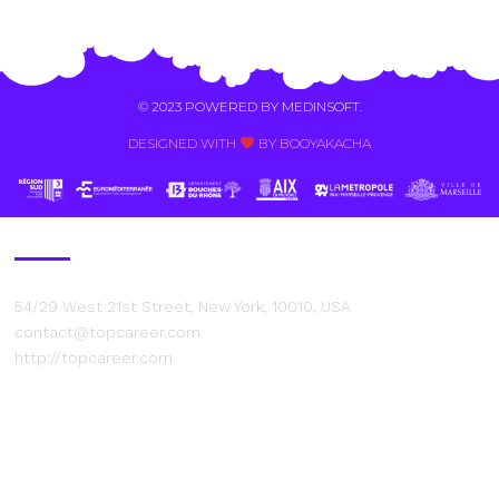
Alternative:
© 2023 POWERED BY
MEDINSOFT
.
DESIGNED WITH
BY BOOYAKACHA​
Contact Us
54/29 West 21st Street, New York, 10010, USA
contact@topcareer.com
http://topcareer.com