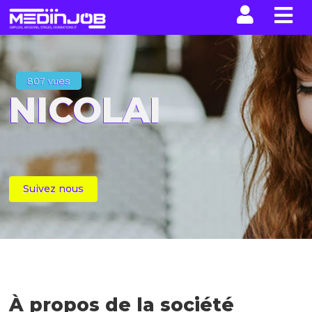
La n
807 vues
NICOLAI
Suivez nous
À propos de la société