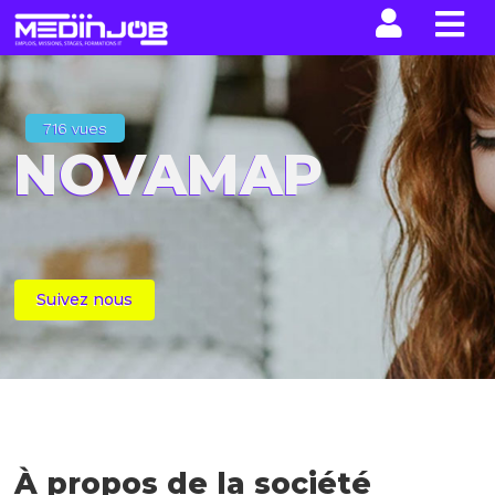
La n
716 vues
NOVAMAP
Suivez nous
À propos de la société