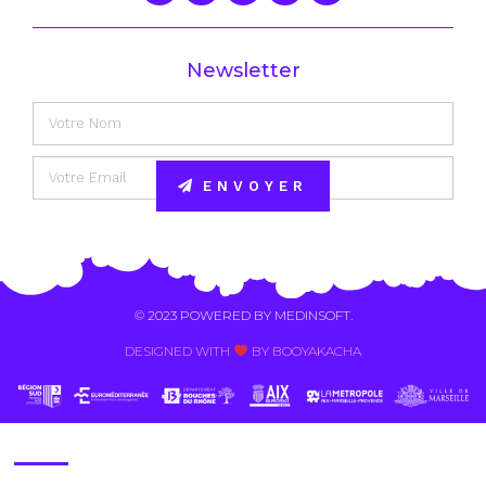
Newsletter
ENVOYER
Alternative:
© 2023 POWERED BY
MEDINSOFT
.
DESIGNED WITH
BY BOOYAKACHA​
Contact Us