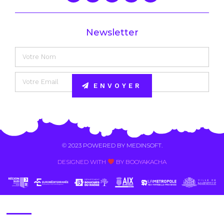
Newsletter
ENVOYER
Alternative:
© 2023 POWERED BY
MEDINSOFT
.
DESIGNED WITH
BY BOOYAKACHA​
Contact Us