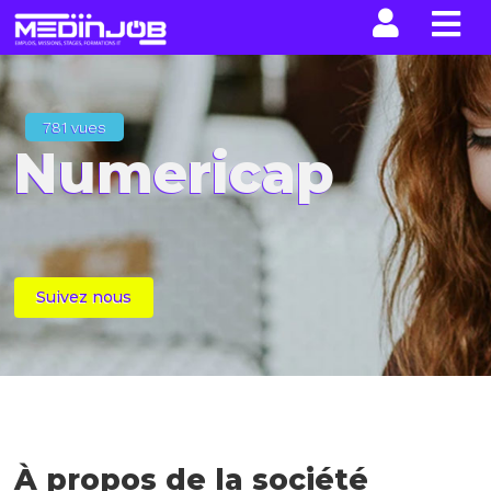
La n
781 vues
Numericap
Suivez nous
À propos de la société