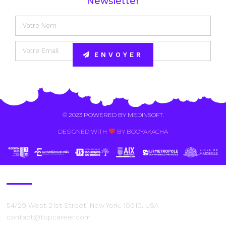
Newsletter
ENVOYER
Alternative:
© 2023 POWERED BY
MEDINSOFT
.
DESIGNED WITH
BY BOOYAKACHA​
Contact Us
54/29 West 21st Street, New York, 10010, USA
contact@topcareer.com