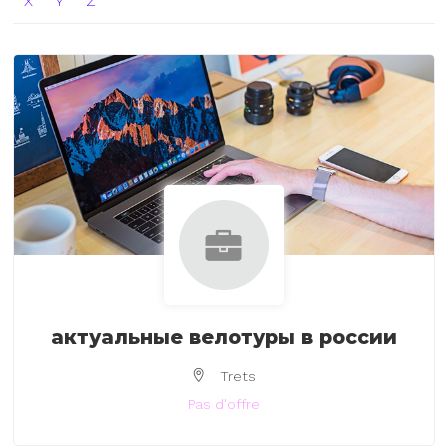
X
Y
Z
актуальные велотуры в россии
Trets
Pas d'offre