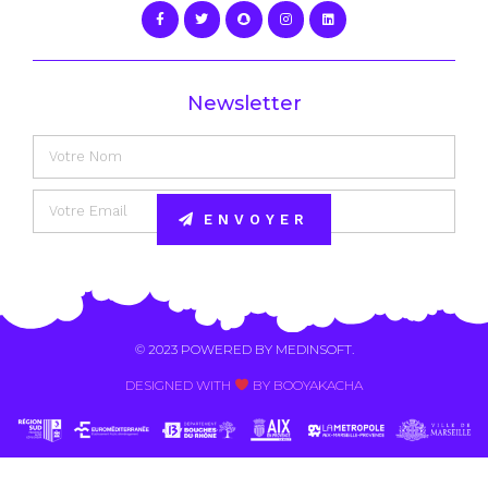
Newsletter
ENVOYER
Alternative:
© 2023 POWERED BY
MEDINSOFT
.
DESIGNED WITH
BY BOOYAKACHA​
Contact Us