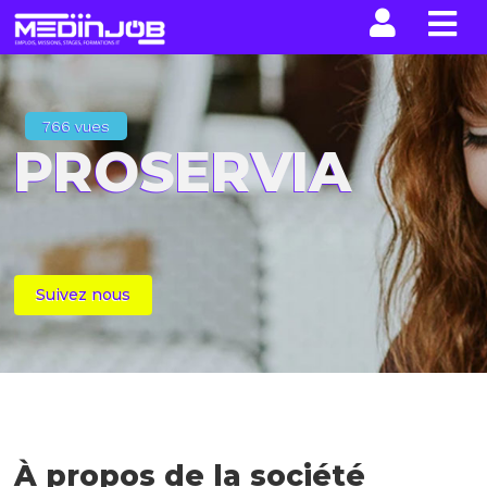
La n
766 vues
PROSERVIA
Suivez nous
À propos de la société