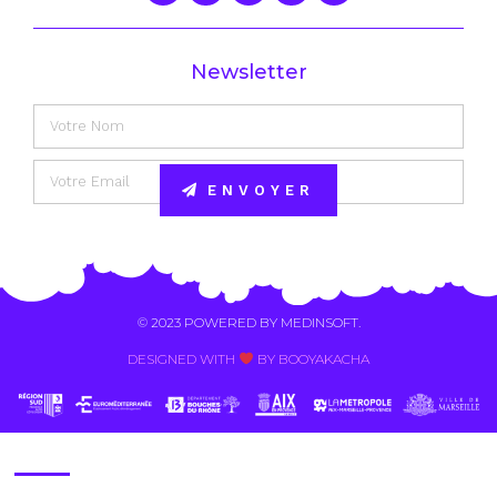
Newsletter
ENVOYER
Alternative:
© 2023 POWERED BY
MEDINSOFT
.
DESIGNED WITH
BY BOOYAKACHA​
Contact Us