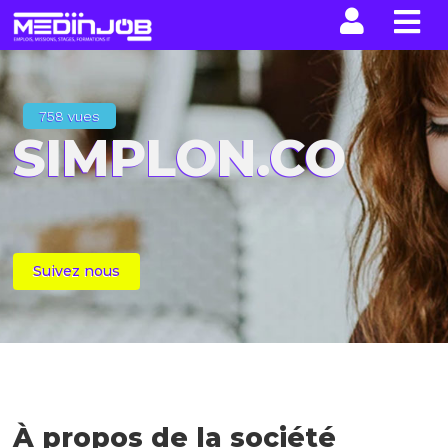
La n
758 vues
SIMPLON.CO
Suivez nous
À propos de la société