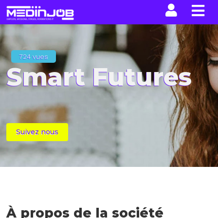
La n
724 vues
Smart Futures
Suivez nous
À propos de la société