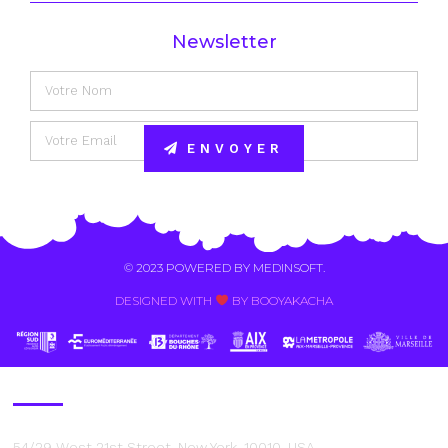
Newsletter
ENVOYER
Alternative:
© 2023 POWERED BY
MEDINSOFT
.
DESIGNED WITH
BY BOOYAKACHA​
Contact Us
54/29 West 21st Street, New York, 10010, USA