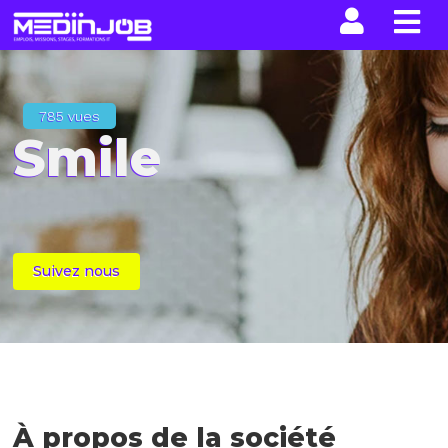
La n
785 vues
Smile
Suivez nous
À propos de la société