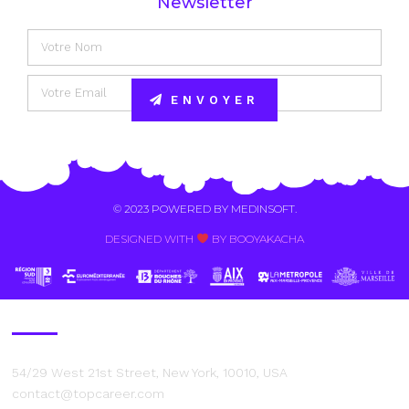
Newsletter
ENVOYER
Alternative:
© 2023 POWERED BY
MEDINSOFT
.
DESIGNED WITH
BY BOOYAKACHA​
Contact Us
54/29 West 21st Street, New York, 10010, USA
contact@topcareer.com