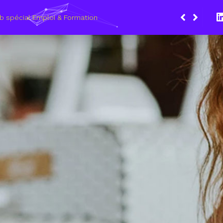
Du
le