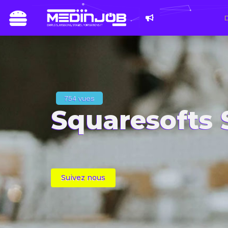
Du 8 au 11 mars 2
les métiers du n
754 vues
Squaresofts
Suivez nous