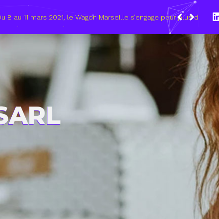
021, le Wagon Marseille s’engage pour plus de mixité dans
umérique
 SARL