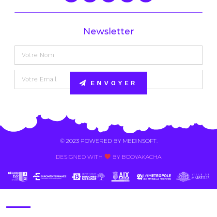
Newsletter
ENVOYER
Alternative:
© 2023 POWERED BY
MEDINSOFT
.
DESIGNED WITH
BY BOOYAKACHA​
Contact Us