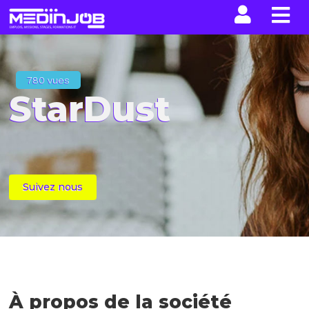
La n
780 vues
StarDust
Suivez nous
À propos de la société