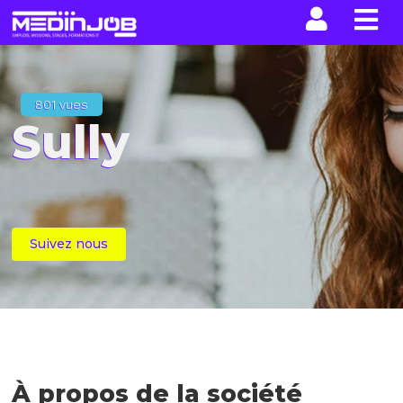
La n
801 vues
Sully
Suivez nous
À propos de la société