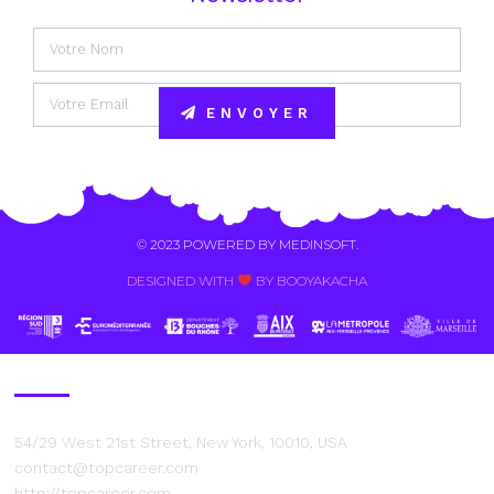
ENVOYER
Alternative:
© 2023 POWERED BY
MEDINSOFT
.
DESIGNED WITH
BY BOOYAKACHA​
Contact Us
54/29 West 21st Street, New York, 10010, USA
contact@topcareer.com
http://topcareer.com