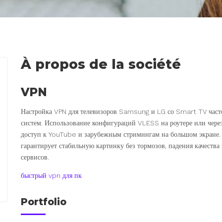
À propos de la société
VPN
Настройка VPN для телевизоров Samsung и LG со Smart TV част
систем. Использование конфигураций VLESS на роутере или чере
доступ к YouTube и зарубежным стримингам на большом экране.
гарантирует стабильную картинку без тормозов, падения качества
сервисов.
быстрый vpn для пк
Portfolio