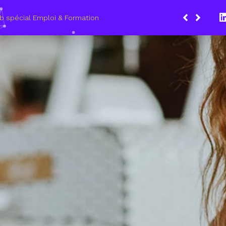
Du 8
les