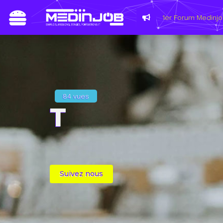
84 vues
T
Suivez nous