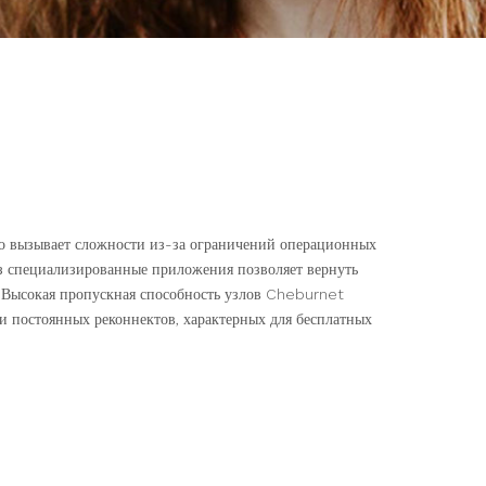
о вызывает сложности из-за ограничений операционных
з специализированные приложения позволяет вернуть
 Высокая пропускная способность узлов Cheburnet
 и постоянных реконнектов, характерных для бесплатных