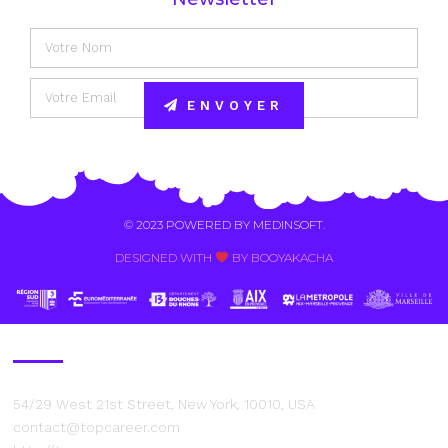
ENVOYER
Alternative:
© 2023 POWERED BY
MEDINSOFT
.
DESIGNED WITH
BY BOOYAKACHA​
Contact Us
54/29 West 21st Street, New York, 10010, USA
contact@topcareer.com