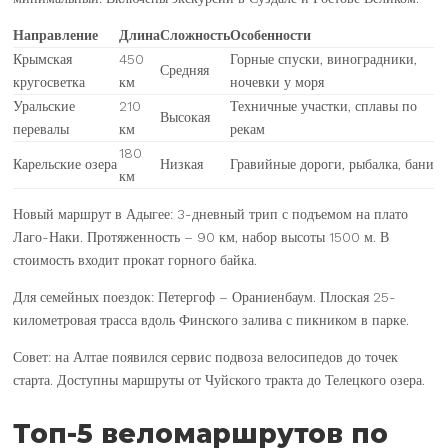
Направление
Длина
Сложность
Особенности
Крымская
450
Горные спуски, виноградники,
Средняя
кругосветка
км
ночевки у моря
Уральские
210
Техничные участки, сплавы по
Высокая
перевалы
км
рекам
180
Карельские озера
Низкая
Гравийные дороги, рыбалка, бани
км
Новый маршрут в Адыгее: 3-дневный трип с подъемом на плато
Лаго-Наки. Протяженность – 90 км, набор высоты 1500 м. В
стоимость входит прокат горного байка.
Для семейных поездок: Петергоф – Ораниенбаум. Плоская 25-
километровая трасса вдоль Финского залива с пикником в парке.
Совет: на Алтае появился сервис подвоза велосипедов до точек
старта. Доступны маршруты от Чуйского тракта до Телецкого озера.
Топ-5 веломаршрутов по