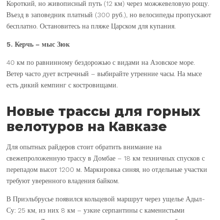
Короткий, но живописный путь (12 км) через можжевеловую рощу.
Въезд в заповедник платный (300 руб.), но велосипеды пропускают
бесплатно. Остановитесь на пляже Царском для купания.
5. Керчь – мыс Зюк
40 км по равнинному бездорожью с видами на Азовское море.
Ветер часто дует встречный – выбирайте утренние часы. На мысе
есть дикий кемпинг с костровищами.
Новые трассы для горных
велотуров на Кавказе
Для опытных райдеров стоит обратить внимание на
свежепроложенную трассу в Домбае – 18 км техничных спусков с
перепадом высот 1200 м. Маркировка синяя, но отдельные участки
требуют уверенного владения байком.
В Приэльбрусье появился кольцевой маршрут через ущелье Адыл-
Су: 25 км, из них 8 км – узкие серпантины с каменистыми