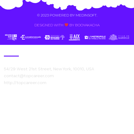
© 2023 POWERED BY
MEDINSOFT
.
DESIGNED WITH
BY BOOYAKACHA​
Contact Us
54/29 West 21st Street, New York, 10010, USA
contact@topcareer.com
http://topcareer.com