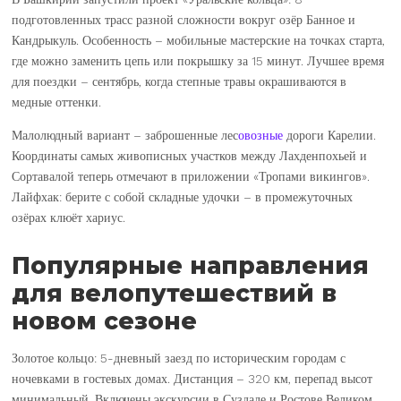
подготовленных трасс разной сложности вокруг озёр Банное и
Кандрыкуль. Особенность – мобильные мастерские на точках старта,
где можно заменить цепь или покрышку за 15 минут. Лучшее время
для поездки – сентябрь, когда степные травы окрашиваются в
медные оттенки.
Малолюдный вариант – заброшенные лес
овозные
дороги Карелии.
Координаты самых живописных участков между Лахденпохьей и
Сортавалой теперь отмечают в приложении «Тропами викингов».
Лайфхак: берите с собой складные удочки – в промежуточных
озёрах клюёт хариус.
Популярные направления
для велопутешествий в
новом сезоне
Золотое кольцо: 5-дневный заезд по историческим городам с
ночевками в гостевых домах. Дистанция – 320 км, перепад высот
минимальный. Включены экскурсии в Суздале и Ростове Великом.