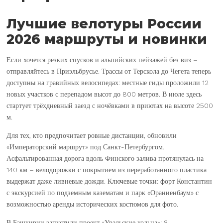
Лучшие велотуры России
2026 маршруты и новинки
Если хочется резких спусков и альпийских пейзажей без виз –
отправляйтесь в Приэльбрусье. Трассы от Терскола до Чегета теперь
доступны на гравийных велосипедах: местные гиды проложили 12
новых участков с перепадом высот до 800 метров. В июле здесь
стартует трёхдневный заезд с ночёвками в приютах на высоте 2500
м.
Для тех, кто предпочитает ровные дистанции, обновили
«Императорский маршрут» под Санкт-Петербургом.
Асфальтированная дорога вдоль Финского залива протянулась на
140 км – велодорожки с покрытием из переработанного пластика
выдержат даже ливневые дожди. Ключевые точки: форт Константин
с экскурсией по подземным казематам и парк «Ораниенбаум» с
возможностью аренды исторических костюмов для фото.
В Башкирии запустили проект «Уральские кольца»: 8