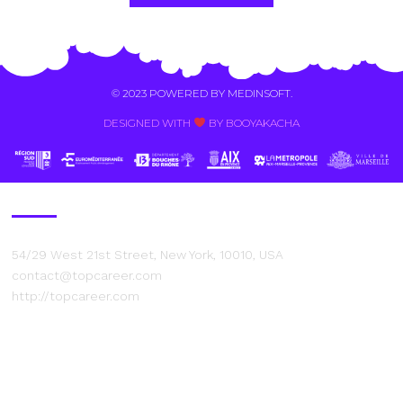
Alternative:
© 2023 POWERED BY
MEDINSOFT
.
DESIGNED WITH
BY BOOYAKACHA​
Contact Us
54/29 West 21st Street, New York, 10010, USA
contact@topcareer.com
http://topcareer.com