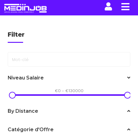
La n
Filter
Mot-clé
Niveau Salaire
€
0
-
€
130000
By Distance
Catégorie d'Offre