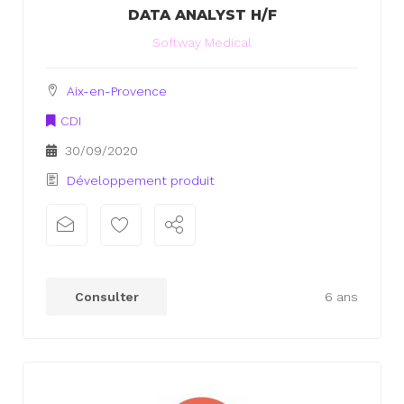
DATA ANALYST H/F
Softway Medical
Aix-en-Provence
CDI
30/09/2020
Développement produit
xx
xx
Consulter
6 ans