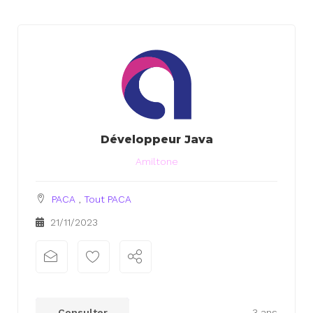
Développeur Java
Amiltone
PACA
,
Tout PACA
21/11/2023
xx
xx
Consulter
3 ans