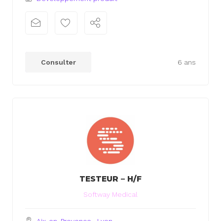
xx
xx
Consulter
6 ans
TESTEUR – H/F
Softway Medical
Aix-en-Provence
,
Lyon