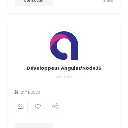
Consulter
3 ans
Développeur Angular/NodeJS
Amiltone
21/11/2023
xx
xx