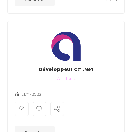
Développeur C# .Net
Amiltone
21/11/2023
xx
xx