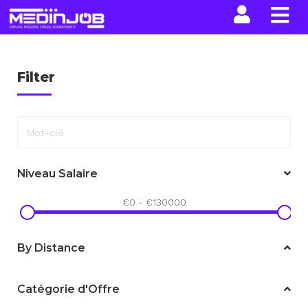
La n
Filter
Mot-clé
Niveau Salaire
€
0
-
€
130000
By Distance
Catégorie d'Offre