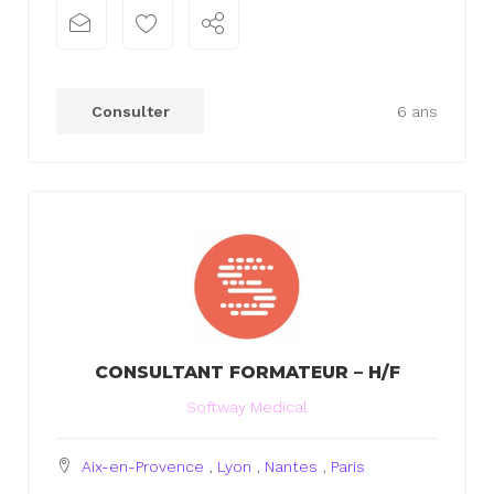
xx
xx
Consulter
6 ans
CONSULTANT FORMATEUR – H/F
Softway Medical
Aix-en-Provence
,
Lyon
,
Nantes
,
Paris