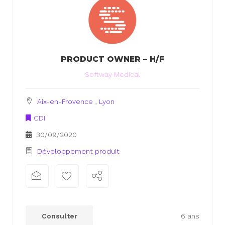
PRODUCT OWNER – H/F
Softway Medical
Aix-en-Provence
,
Lyon
CDI
30/09/2020
Développement produit
xx
xx
Consulter
6 ans