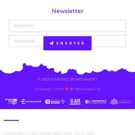
Newsletter
ENVOYER
Alternative:
© 2023 POWERED BY
MEDINSOFT
.
DESIGNED WITH
BY BOOYAKACHA​
Contact Us
54/29 West 21st Street, New York, 10010, USA