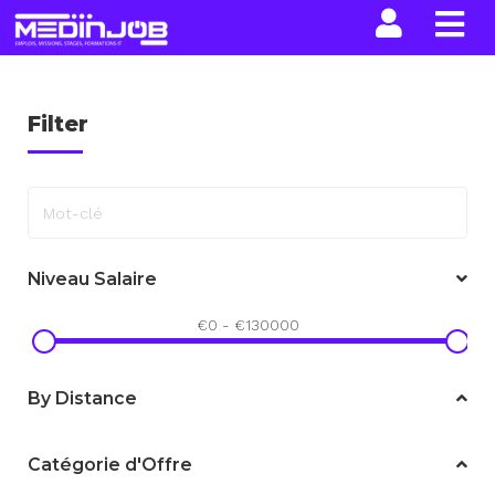
La n
Filter
Mot-clé
Niveau Salaire
€
0
-
€
130000
By Distance
Catégorie d'Offre