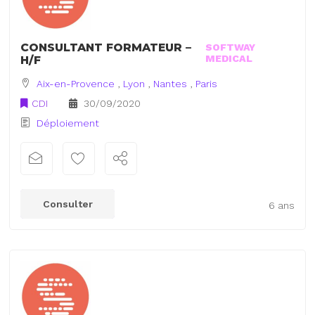
CONSULTANT FORMATEUR –
SOFTWAY
MEDICAL
H/F
Aix-en-Provence
,
Lyon
,
Nantes
,
Paris
CDI
30/09/2020
Déploiement
Consulter
6 ans