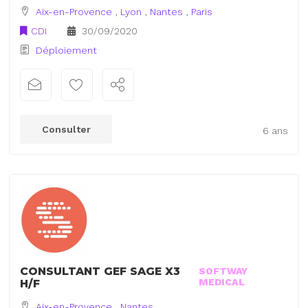
Aix-en-Provence
,
Lyon
,
Nantes
,
Paris
CDI
30/09/2020
Déploiement
Consulter
6 ans
CONSULTANT GEF SAGE X3
SOFTWAY
MEDICAL
H/F
Aix-en-Provence
,
Nantes