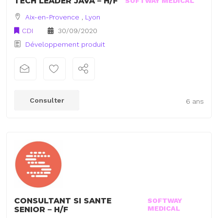
TECH LEADER JAVA – H/F
SOFTWAY MEDICAL
Aix-en-Provence
,
Lyon
CDI
30/09/2020
Développement produit
Consulter
6 ans
CONSULTANT SI SANTE
SOFTWAY
MEDICAL
SENIOR – H/F