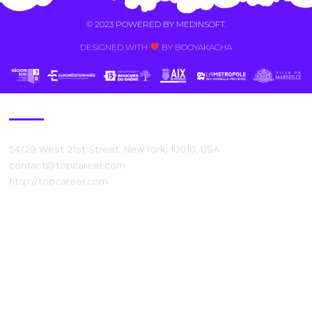
© 2023 POWERED BY
MEDINSOFT
.
DESIGNED WITH
BY BOOYAKACHA​
Contact Us
54/29 West 21st Street, New York, 10010, USA
contact@topcareer.com
http://topcareer.com