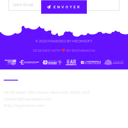
ENVOYER
Alternative:
© 2023 POWERED BY
MEDINSOFT
.
DESIGNED WITH
BY BOOYAKACHA​
Contact Us
54/29 West 21st Street, New York, 10010, USA
contact@topcareer.com
http://topcareer.com