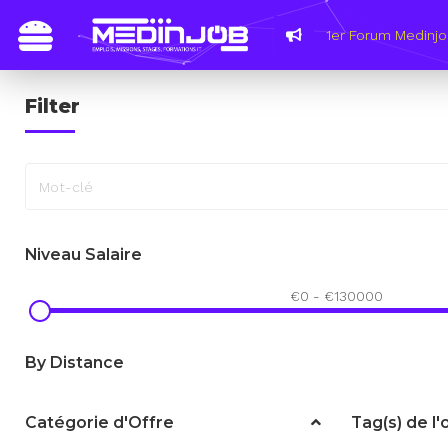
1er Forum Medinjo
Filter
Mot-clé
Niveau Salaire
€
0
-
€
130000
By Distance
Catégorie d'Offre
Tag(s) de l'