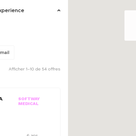
xperience
Email
Afficher 1–10 de 54 offres
A
SOFTWAY
MEDICAL
6 ans