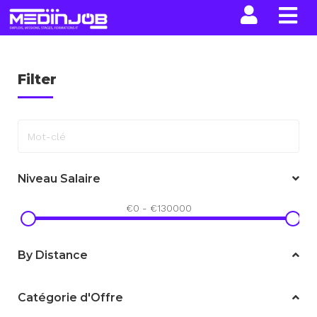
La n
Filter
Mot-clé
Niveau Salaire
€
0
-
€
130000
By Distance
Catégorie d'Offre