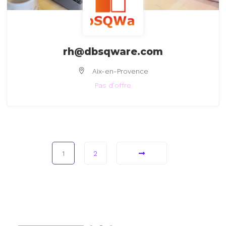
rh@dbsqware.com
Aix-en-Provence
Pas d'offre
1
2