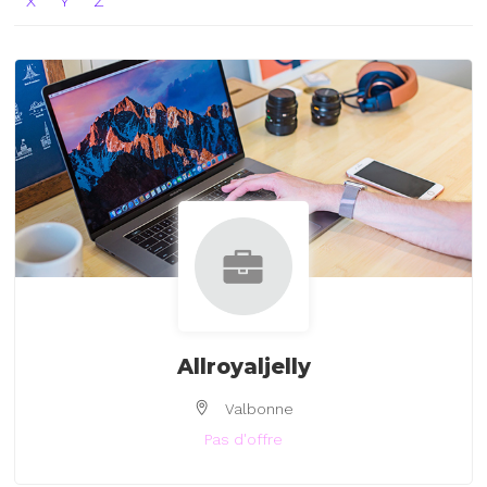
X
Y
Z
Allroyaljelly
Valbonne
Pas d'offre