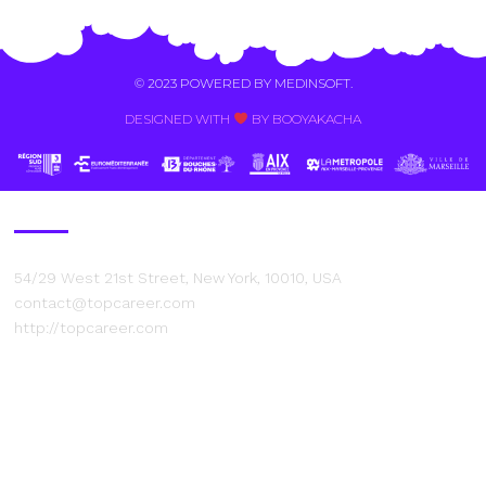
© 2023 POWERED BY
MEDINSOFT
.
DESIGNED WITH
BY BOOYAKACHA​
Contact Us
54/29 West 21st Street, New York, 10010, USA
contact@topcareer.com
http://topcareer.com