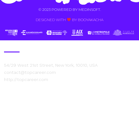
© 2023 POWERED BY
MEDINSOFT
.
DESIGNED WITH
BY BOOYAKACHA​
Contact Us
54/29 West 21st Street, New York, 10010, USA
contact@topcareer.com
http://topcareer.com