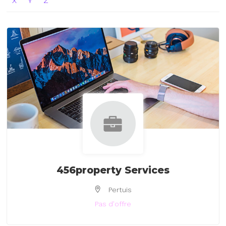
X
Y
Z
456property Services
Pertuis
Pas d'offre