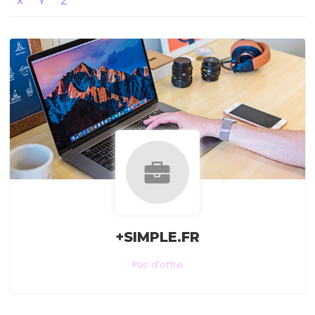
X
Y
Z
+SIMPLE.FR
Pas d'offre