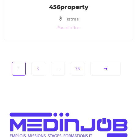
456property
Istres
Pas d'offre
1
2
…
76