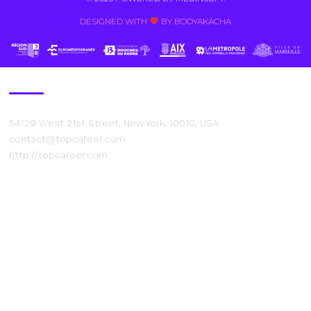
DESIGNED WITH
BY BOOYAKACHA​
Contact Us
54/29 West 21st Street, New York, 10010, USA
contact@topcareer.com
http://topcareer.com