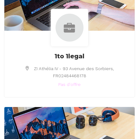
1to 1legal
ZI Athélia IV - 93 Avenue des Sorbiers,
FR02484468178
Pas d'offre