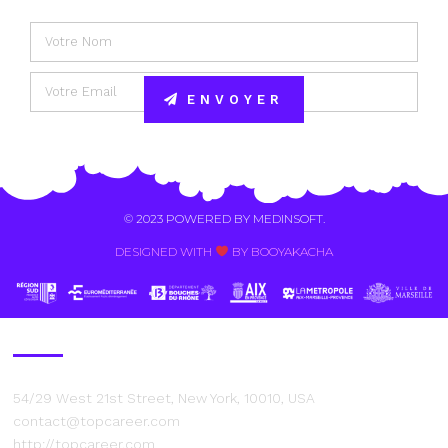
ENVOYER
Alternative:
© 2023 POWERED BY
MEDINSOFT
.
DESIGNED WITH
BY BOOYAKACHA​
Contact Us
54/29 West 21st Street, New York, 10010, USA
contact@topcareer.com
http://topcareer.com