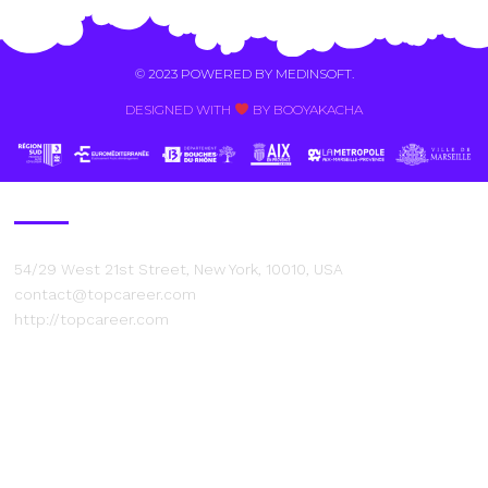
© 2023 POWERED BY
MEDINSOFT
.
DESIGNED WITH
BY BOOYAKACHA​
Contact Us
54/29 West 21st Street, New York, 10010, USA
contact@topcareer.com
http://topcareer.com