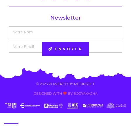
Newsletter
ENVOYER
Alternative:
© 2023 POWERED BY
MEDINSOFT
.
DESIGNED WITH
BY BOOYAKACHA​
Contact Us