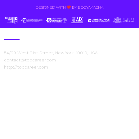
DESIGNED WITH
BY BOOYAKACHA​
Contact Us
54/29 West 21st Street, New York, 10010, USA
contact@topcareer.com
http://topcareer.com